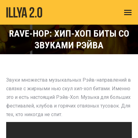
RAVE-HOP: ХИП-ХОП БИТЫ СО
You are here:
ЗВУКАМИ РЭЙВА
Звуки множества музыкальных Рэйв-направлений в
связке с жирными нью скул хип-хоп битами. Именно
это и есть настоящий Рэйв-Хоп. Музыка для больших
фестивалей, клубов и горячих отвязных тусовок. Для
тех, кто никогда не спит.