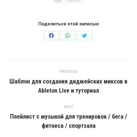
Tags:
Плейлист
Поделиться этой записью
Share
Share
Share
on
on
on
Facebook
WhatsApp
Twitter
Post
PREVIOUS
navigation
Шаблон для создания диджейских миксов в
Previous
Ableton Live и туториал
post:
NEXT
Плейлист с музыкой для тренировок / бега /
Next
фитнеса / спортзала
post: