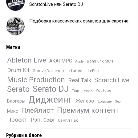
ScratchLive или Serato DJ
Подборка классических сэмплов для скретча
Метки
Ableton Live
AKAI MPC
BomFunk MC's
Apple
Drum Kit
iTunes
Groove Dealers
LiteFeet
IT
Music Production
Scratch Live
Real Talk
Serato DJ
Serato
Twerk
YouTube
Trap
Диджеинг
Железо
Блогеры
Здоровье
Зло
Премиум контент
Плейлист
Микс
Проект
Рэп
Софт
Сэмпл Пак
Рубрики в блоге