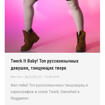
Twerk It Baby! Топ русскоязычных
девушек, танцующих тверк
Рил ток
By
ILLYA 2.0
19.08.2018
Фап тайм! Топ русскоязычных танцовщиц и
хореографов в стиле Twerk, Dancehall и
Reggaeton.