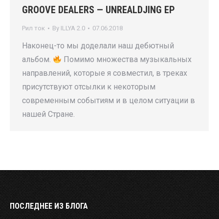
GROOVE DEALERS — UNREALDJING EP
Рил ток
By
ILLYA 2.0
07.06.2018
Наконец-то мы доделали наш дебютный
альбом.
Помимо множества музыкальных
направлений, которые я совместил, в треках
присутствуют отсылки к некоторым
современным событиям и в целом ситуации в
нашей Стране.
ПОСЛЕДНЕЕ ИЗ БЛОГА