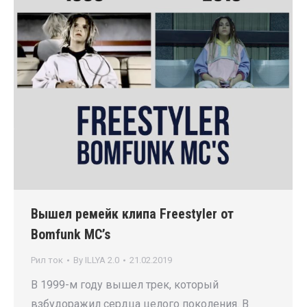
Вышел ремейк клипа Freestyler от
Bomfunk MC’s
Рил ток
By
ILLYA 2.0
21.02.2019
В 1999-м году вышел трек, который
взбудоражил сердца целого поколения. В