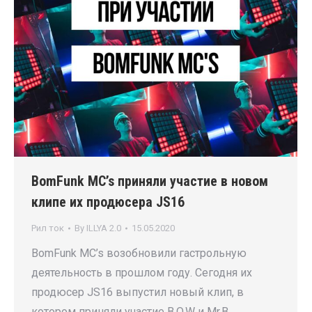
BomFunk MC’s приняли участие в новом
клипе их продюсера JS16
Рил ток
By
ILLYA 2.0
15.05.2020
BomFunk MC’s возобновили гастрольную
деятельность в прошлом году. Сегодня их
продюсер JS16 выпустил новый клип, в
котором приняли участие B.O.W и Mr.B.