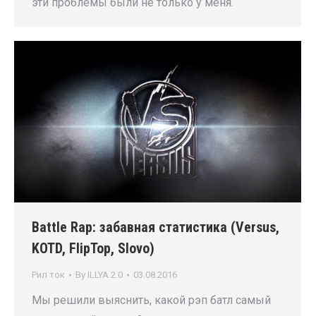
эти проблемы были не только у меня.
Battle Rap: забавная статистика (Versus,
KOTD, FlipTop, Slovo)
Рил ток
By
ILLYA 2.0
03.08.2016
Мы решили выяснить, какой рэп батл самый