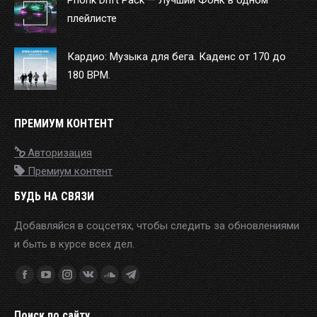
плейлисте
Кардио: Музыка для бега. Каденс от 170 до
180 BPM.
ПРЕМИУМ КОНТЕНТ
Авторизация
Премиум контент
БУДЬ НА СВЯЗИ
Добавляйся в соцсетях, чтобы следить за обновлениями
и быть в курсе всех дел.
Find us on:
Facebook
YouTube
Instagram
VK
SoundCloud
Telegram
page
page
page
page
page
page
Поиск по сайту