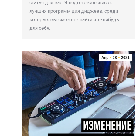
статья для вас. Я подготовил список
лучших программ для диджеев, среди
которых вы сможете найти что-нибудь
для себя.
Апр
28
2021