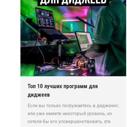
Топ 10 лучших программ для
диджеев
Если вы только погружаетесь в диджеинг,
или уже имеете некоторый уровень, но
хотели бы его усовершенствовать, эта