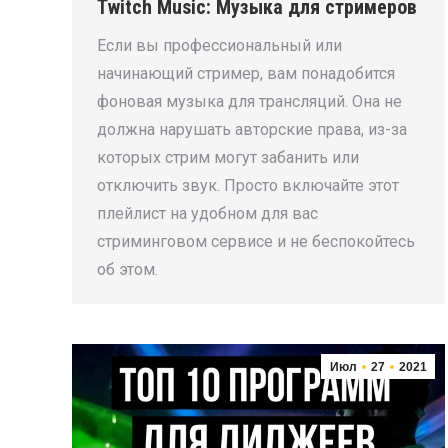
Twitch Music: Музыка для стримеров
Если вы профессиональный или
начинающий стример, вам понадобится
фоновая музыка для трансляций. Она не
должна нарушать авторские права, из-за
которых стрим могут забанить или
отключить звук. Просто включайте этот
плейлист на удобном для вас
стриминговом сервисе и не беспокойтесь
об этом.
Июл
27
2021