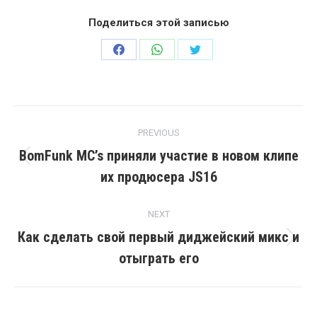
Поделиться этой записью
Share
Share
Share
on
on
on
Facebook
WhatsApp
Twitter
Post
PREVIOUS
navigation
BomFunk MC’s приняли участие в новом клипе
Previous
их продюсера JS16
post:
NEXT
Как сделать свой первый диджейский микс и
Next
отыграть его
post: