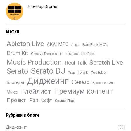
Hip-Hop Drums
Метки
Ableton Live
AKAI MPC
BomFunk MC's
Apple
Drum Kit
iTunes
Groove Dealers
LiteFeet
IT
Music Production
Scratch Live
Real Talk
Serato DJ
Serato
Twerk
YouTube
Trap
Диджеинг
Железо
Блогеры
Здоровье
Зло
Премиум контент
Плейлист
Микс
Проект
Рэп
Софт
Сэмпл Пак
Рубрики в блоге
Диджеинг
(58)