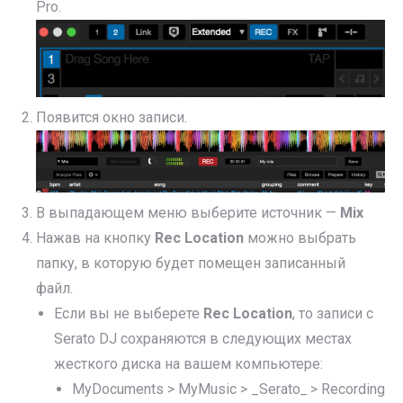
Pro.
Появится окно записи.
В выпадающем меню выберите источник —
Mix
Нажав на кнопку
Rec Location
можно выбрать
папку, в которую будет помещен записанный
файл.
Если вы не выберете
Rec Location
, то записи с
Serato DJ сохраняются в следующих местах
жесткого диска на вашем компьютере:
MyDocuments > MyMusic > _Serato
_
> Recording