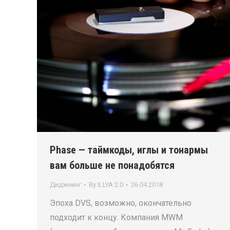
Phase — таймкоды, иглы и тонармы
вам больше не понадобятся
Диджеинг
By
ILLYA 2.0
26.04.2018
Эпоха DVS, возможно, окончательно
подходит к концу. Компания MWM