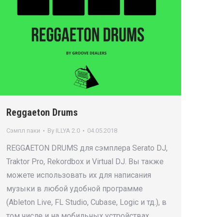
Reggaeton Drums
Сэмпл паки
By
ILLYA 2.0
04.05.2018
REGGAETON DRUMS для сэмплера Serato DJ,
Traktor Pro, Rekordbox и Virtual DJ. Вы также
можете использовать их для написания
музыки в любой удобной программе
(Ableton Live, FL Studio, Cubase, Logic и тд.), в
том числе и на мобильных устройствах