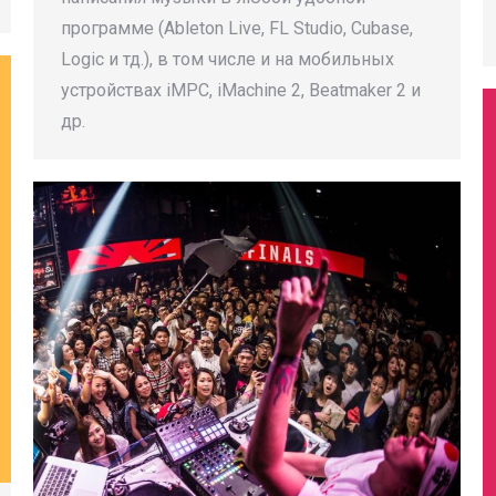
программе (Ableton Live, FL Studio, Cubase,
Logic и тд.), в том числе и на мобильных
устройствах iMPC, iMachine 2, Beatmaker 2 и
др.