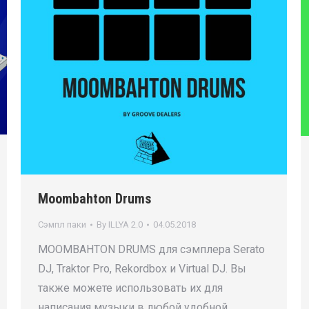
Moombahton Drums
Сэмпл паки
By
ILLYA 2.0
04.05.2018
MOOMBAHTON DRUMS для сэмплера Serato
DJ, Traktor Pro, Rekordbox и Virtual DJ. Вы
также можете использовать их для
написания музыки в любой удобной