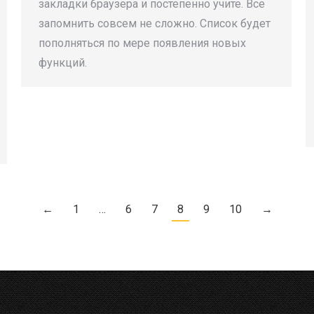
закладки браузера и постепенно учите. Все
запомнить совсем не сложно. Список будет
пополняться по мере появления новых
функций.
←
1
…
6
7
8
9
10
→