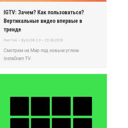
IGTV: Зачем? Как пользоваться?
Вертикальные видео впервые в
тренде
Рил ток
By
ILLYA 2.0
22.06.2018
Смотрим на Мир под новым углом.
InstaGram TV.