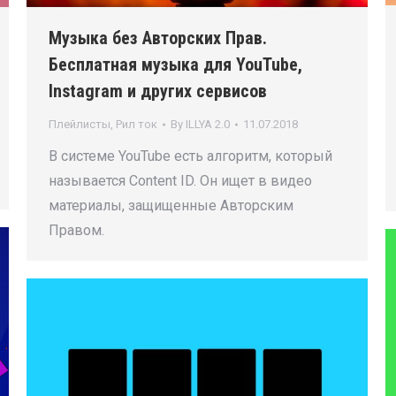
Музыка без Авторских Прав.
Бесплатная музыка для YouTube,
Instagram и других сервисов
Плейлисты
,
Рил ток
By
ILLYA 2.0
11.07.2018
В системе YouTube есть алгоритм, который
называется Content ID. Он ищет в видео
материалы, защищенные Авторским
Правом.