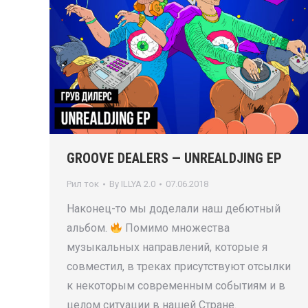
GROOVE DEALERS — UNREALDJING EP
Рил ток
By
ILLYA 2.0
07.06.2018
Наконец-то мы доделали наш дебютный
альбом.
Помимо множества
музыкальных направлений, которые я
совместил, в треках присутствуют отсылки
к некоторым современным событиям и в
целом ситуации в нашей Стране.