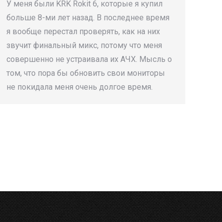
У меня были KRK Rokit 6, которые я купил
больше 8-ми лет назад. В последнее время
я вообще перестал проверять, как на них
звучит финальный микс, потому что меня
совершенно не устраивала их АЧХ. Мысль о
том, что пора бы обновить свои мониторы
не покидала меня очень долгое время.