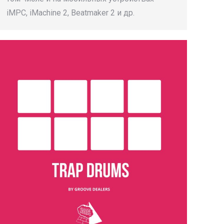
iMPC, iMachine 2, Beatmaker 2 и др.