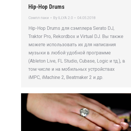
Hip-Hop Drums
Сэмпл паки
By
ILLYA 2.0
04.05.2018
Hip-Hop Drums для сэмплера Serato DJ,
Traktor Pro, Rekordbox и Virtual DJ. Вы также
можете использовать их для написания
музыки в любой удобной программе
(Ableton Live, FL Studio, Cubase, Logic и тд.), в
том числе и на мобильных устройствах
iMPC, iMachine 2, Beatmaker 2 и др.