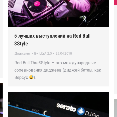
5 лучших выступлений на Red Bull
3Style
Диджеинг
By
ILLYA 2.0
29.04.2018
Red Bull Thre3Style — это международные
соревнования диджеев (диджей батлы, как
Версус
).