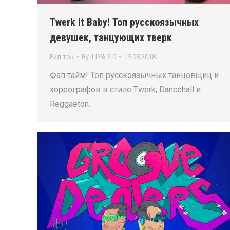
Twerk It Baby! Топ русскоязычных
девушек, танцующих тверк
Рил ток
By
ILLYA 2.0
19.08.2018
Фап тайм! Топ русскоязычных танцовщиц и
хореографов в стиле Twerk, Dancehall и
Reggaeton.