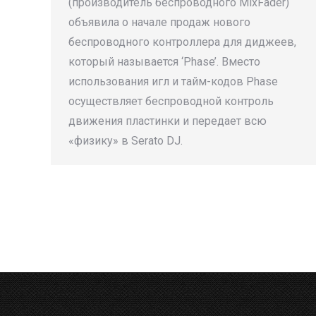
(производитель беспроводного MixFader)
объявила о начале продаж нового
беспроводного контроллера для диджеев,
который называется ‘Phase’. Вместо
использования игл и тайм-кодов Phase
осуществляет беспроводной контроль
движения пластинки и передает всю
«физику» в Serato DJ.