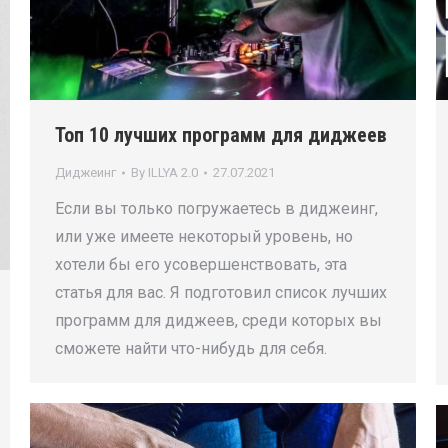
Топ 10 лучших программ для диджеев
Диджеинг
By
ILLYA 2.0
27.07.2021
Если вы только погружаетесь в диджеинг,
или уже имеете некоторый уровень, но
хотели бы его усовершенствовать, эта
статья для вас. Я подготовил список лучших
программ для диджеев, среди которых вы
сможете найти что-нибудь для себя.