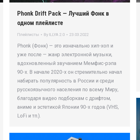
Phonk Drift Pack — Лучший Фонк в
одном плейлисте
Плейлисты
By
ILLYA 2.0
23.03.2022
Phonk (Фонк) — это изначально хип-хоп и
уже после — жанр электронной музыки,
вдохновленный звучанием Мемфис-рэпа
90-х. В начале 2020-х он стремительно начал
набирать популярность в России и среди
русскоязычного населения по всему Миру,
благодаря видео подборкам с дрифтом,
аниме и эстетикой Японии 90-х годов (VHS,
LoFi и тп.).