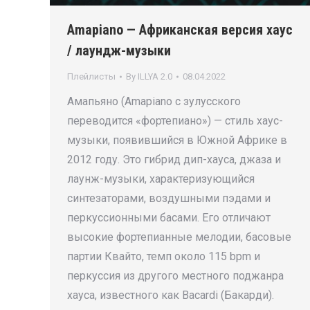
Amapiano — Африканская версия хаус
/ лаундж-музыки
Плейлисты
By
ILLYA 2.0
08.04.2022
Амапьяно (Amapiano с зулусского
переводится «фортепиано») — стиль хаус-
музыки, появившийся в Южной Африке в
2012 году. Это гибрид дип-хауса, джаза и
лаунж-музыки, характеризующийся
синтезаторами, воздушными пэдами и
перкуссионными басами. Его отличают
высокие фортепианные мелодии, басовые
партии Квайто, темп около 115 bpm и
перкуссия из другого местного поджанра
хауса, известного как Bacardi (Бакарди).