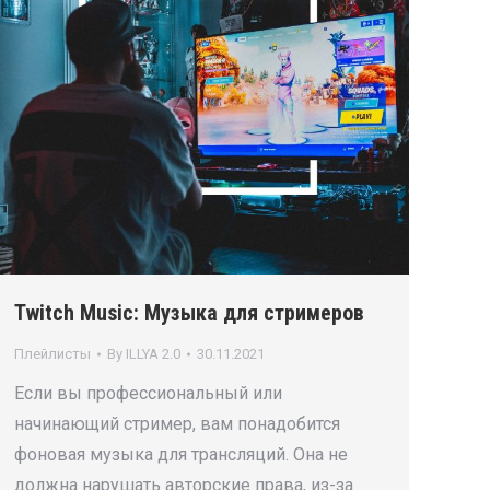
Twitch Music: Музыка для стримеров
Плейлисты
By
ILLYA 2.0
30.11.2021
Если вы профессиональный или
начинающий стример, вам понадобится
фоновая музыка для трансляций. Она не
должна нарушать авторские права, из-за