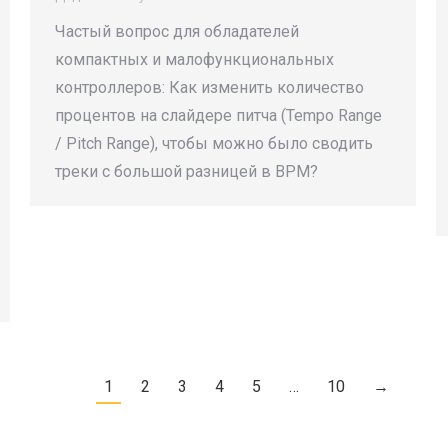
Частый вопрос для обладателей
компактных и малофункциональных
контроллеров: Как изменить количество
процентов на слайдере питча (Tempo Range
/ Pitch Range), чтобы можно было сводить
треки с большой разницей в BPM?
1
2
3
4
5
…
10
→