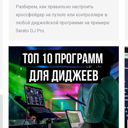
Разберем, как правильно настроить
кроссфейдер на пульте или контроллере в
любой диджейской программе на примере
Serato DJ Pro.